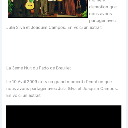
moment
d’emotion que
nous avons
partager avec
Julia Silva et Joaquim Campos. En voici un extrait
La 3eme Nuit du Fado de Breuillet
Le 10 Avril 2009 c’ets un grand moment d’emotion que
nous avons partager avec Julia Silva et Joaquim Campos.
En voici un extrait