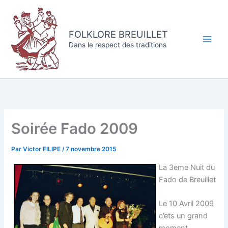
Aller
au
contenu
FOLKLORE BREUILLET
Dans le respect des traditions
Soirée Fado 2009
Par
Victor FILIPE
/
7 novembre 2015
La 3eme Nuit du
Fado de Breuillet
Le 10 Avril 2009
c’ets un grand