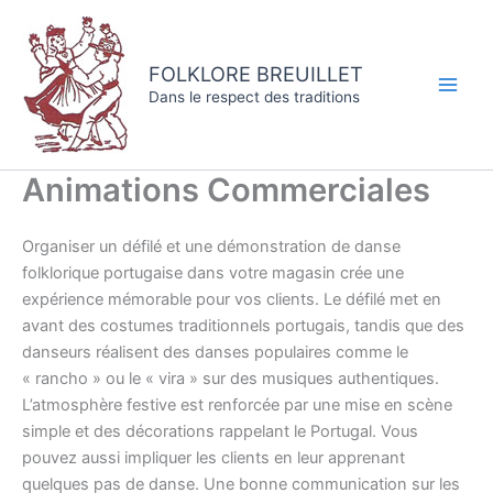
Aller
au
:
contenu
A
FOLKLORE BREUILLET
n
Dans le respect des traditions
i
m
a
Animations Commerciales
t
i
Organiser un défilé et une démonstration de danse
o
folklorique portugaise dans votre magasin crée une
n
expérience mémorable pour vos clients. Le défilé met en
A
avant des costumes traditionnels portugais, tandis que des
u
danseurs réalisent des danses populaires comme le
c
« rancho » ou le « vira » sur des musiques authentiques.
h
L’atmosphère festive est renforcée par une mise en scène
a
simple et des décorations rappelant le Portugal. Vous
n
pouvez aussi impliquer les clients en leur apprenant
2
quelques pas de danse. Une bonne communication sur les
0